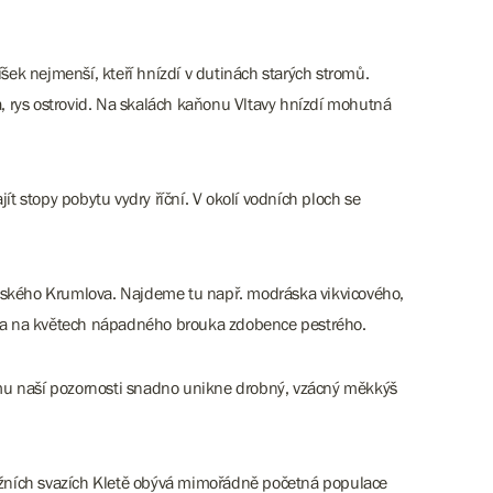
šek nejmenší, kteří hnízdí v dutinách starých stromů.
 rys ostrovid.
Na skalách kaňonu Vltavy hnízdí mohutná
 stopy pobytu vydry říční. V okolí vodních ploch se
Českého Krumlova. Najdeme tu např. modráska vikvicového,
o a na květech nápadného brouka zdobence pestrého.
omu naší pozornosti snadno unikne drobný, vzácný měkkýš
jižních svazích Kletě obývá mimořádně početná populace