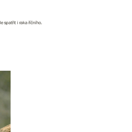
de spatřit i raka říčního.