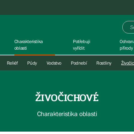
Charakteristika
Potřebuji
Ochran
oblasti
vyřídit
přírody
Reliéf
Půdy
Vodstvo
Podnebí
Rostliny
Živoči
ŽIVOČICHOVÉ
Charakteristika oblasti