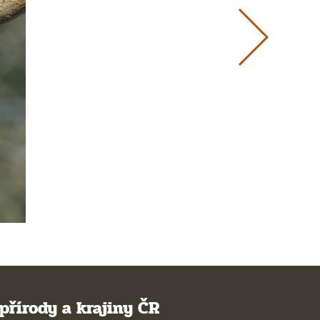
přírody a krajiny ČR