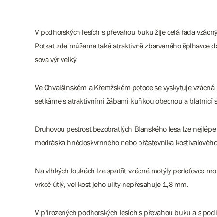
V podhorských lesích s převahou buku žije celá řada vzácnýc
Potkat zde můžeme také atraktivně zbarveného šplhavce datlí
sova výr velký.
Ve Chvalšinském a Křemžském potoce se vyskytuje vzácná ry
setkáme s atraktivními žábami kuňkou obecnou a blatnicí s
Druhovou pestrost bezobratlých Blanského lesa lze nejlép
modráska hnědoskvrnného nebo přástevníka kostivalového.
Na vlhkých loukách lze spatřit vzácné motýly perleťovce 
vrkoč útlý, velikost jeho ulity nepřesahuje 1,8 mm.
V přirozených podhorských lesích s převahou buku a s podí