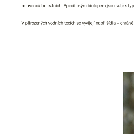
mravenců boreálních. Specifickým biotopem jsou sutě s ty
V přirozených vodních tocích se vyvíjejí např. šídla – chrá