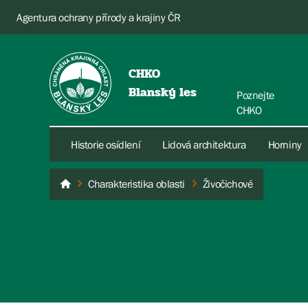
Agentura ochrany přírody a krajiny ČR
CHKO
Blanský les
Poznejte
CHKO
Historie osídlení
Lidová architektura
Horniny
Charakteristika oblasti
Živočichové
Blanský les