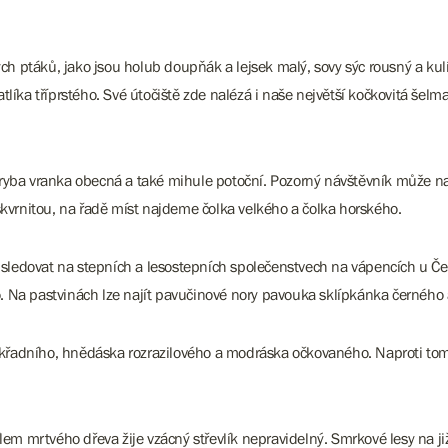
h ptáků, jako jsou holub doupňák a lejsek malý, sovy sýc rousný a kulí
ka tříprstého. Své útočiště zde nalézá i naše největší kočkovitá šelma,
ba vranka obecná a také mihule potoční. Pozorný návštěvník může najít
kvrnitou, na řadě míst najdeme čolka velkého a čolka horského.
e sledovat na stepních a lesostepních společenstvech na vápencích u 
 Na pastvinách lze najít pavučinové nory pavouka sklípkánka černéh
mokřadního, hnědáska rozrazilového a modráska očkovaného. Naproti t
lem mrtvého dřeva žije vzácný střevlík nepravidelný. Smrkové lesy na 