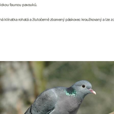
pickou faunou pavouků.
něná klínatka rohatá a žlutočerně zbarvený páskovec kroužkovaný
a lze z