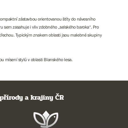
 kompaktní zástavbou orientovanou štíty do návesního
eru sem zasahuje i vliv zdobného „selského baroka“. Pro
 střechou. Typickým znakem oblasti jsou malebné skupiny
u mísení stylů v oblasti Blanského lesa.
přírody a krajiny ČR