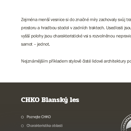
Zejména menší vesnice si do značné míry zachovaly svůj tra
prostoru a hradbou stodol v zadních traktech. Usedlosti jso
vyšší polohy jsou charakteristické vsi s rozvolněnou nepr
samot – jednot.
Nejznámějším příkladem stylově čisté lidové architektury p
CHKO Blanský les
Poznejte CHKO
Charakteristika oblasti