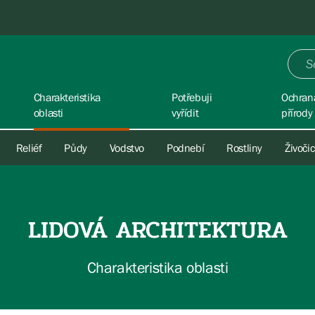
Charakteristika
Potřebuji
Ochran
oblasti
vyřídit
přírody
Reliéf
Půdy
Vodstvo
Podnebí
Rostliny
Živoči
LIDOVÁ ARCHITEKTURA
Charakteristika oblasti