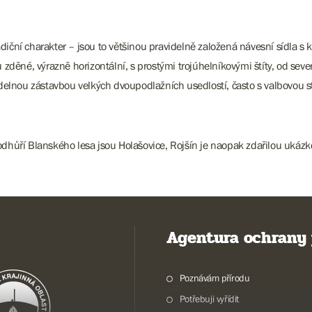
diční charakter – jsou to většinou pravidelně založená návesní sídla s
u zděné, výrazně horizontální, s prostými trojúhelníkovými štíty, od sev
avidelnou zástavbou velkých dvoupodlažních usedlostí, často s valbovou
odhůří Blanského lesa jsou Holašovice, Rojšín je naopak zdařilou ukázko
Agentura ochrany 
Poznávám přírodu
Potřebuji vyřídit