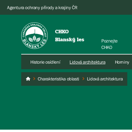
Agentura ochrany přírody a krajiny ČR
CHKO
Blanský les
Poznejte
CHKO
Historie osídlení
Lidová architektura
Horniny
Charakteristika oblasti
Lidová architektura
Blanský les