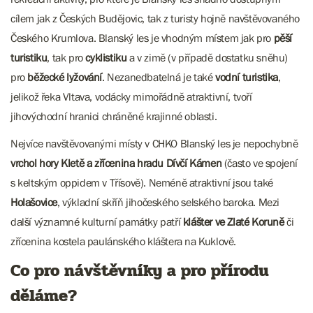
cílem jak z Českých Budějovic, tak z turisty hojně navštěvovaného
Českého Krumlova. Blanský les je vhodným místem jak pro
pěší
turistiku
, tak pro
cyklistiku
a v zimě (v případě dostatku sněhu)
pro
běžecké lyžování
. Nezanedbatelná je také
vodní turistika
,
jelikož řeka Vltava, vodácky mimořádně atraktivní, tvoří
jihovýchodní hranici chráněné krajinné oblasti.
Nejvíce navštěvovanými místy v CHKO Blanský les je nepochybně
vrchol hory Kletě a zřícenina hradu Dívčí Kámen
(často ve spojení
s keltským oppidem v Třísově). Neméně atraktivní jsou také
Holašovice
, výkladní skříň jihočeského selského baroka. Mezi
další významné kulturní památky patří
klášter ve Zlaté Koruně
či
zřícenina kostela paulánského kláštera na Kuklově.
Co pro návštěvníky a pro přírodu
děláme?