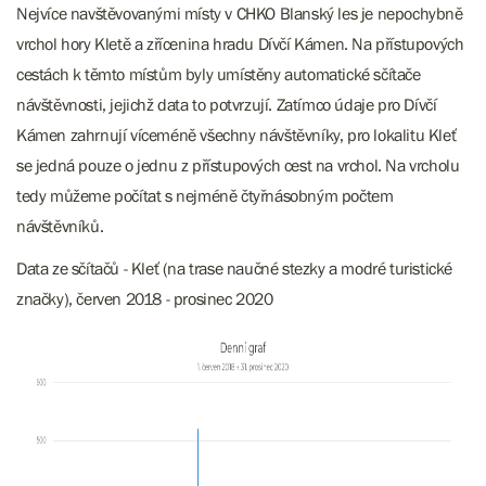
Nejvíce navštěvovanými místy v CHKO Blanský les je nepochybně
vrchol hory Kletě a zřícenina hradu Dívčí Kámen.
Na přístupových
cestách k těmto místům ​​​​​​byly umístěny automatické sčítače
návštěvnosti, jejichž data to potvrzují. Zatímco údaje pro Dívčí
Kámen zahrnují víceméně všechny návštěvníky, pro lokalitu Kleť
se jedná pouze o jednu z přístupových cest na vrchol. Na vrcholu
tedy můžeme počítat s nejméně čtyřnásobným počtem
návštěvníků.
Data ze sčítačů - Kleť (na trase naučné stezky a modré turistické
značky), červen 2018 - prosinec 2020