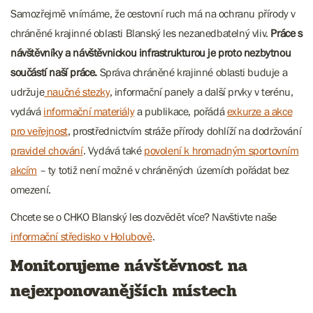
Samozřejmě vnímáme, že cestovní ruch má na ochranu přírody v
chráněné krajinné oblasti Blanský les nezanedbatelný vliv.
Práce s
návštěvníky a návštěvnickou infrastrukturou je proto nezbytnou
součástí naší práce.
Správa chráněné krajinné oblasti buduje a
udržuje
naučné stezky
, informační panely a další prvky v terénu,
vydává
informační materiály
a publikace, pořádá
exkurze a akce
pro veřejnost
, prostřednictvím stráže přírody dohlíží na dodržování
pravidel chování
. Vydává také
povolení k hromadným sportovním
akcím
– ty totiž není možné v chráněných územích pořádat bez
omezení.
Chcete se o CHKO Blanský les dozvědět více? Navštivte naše
informační středisko v Holubově
.
Monitorujeme návštěvnost na
nejexponovanějších místech