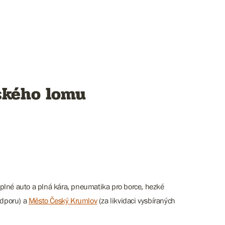
ského lomu
plné auto a plná kára, pneumatika pro borce, hezké
dporu) a
Město Český Krumlov
(za likvidaci vysbíraných