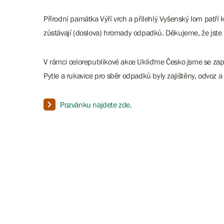
Přírodní památka Výří vrch a přilehlý Vyšenský lom patř
zůstávají (doslova) hromady odpadků. Děkujeme, že jste n
V rámci celorepublikové akce Ukliďme Česko jsme se zapo
Pytle a rukavice pro sběr odpadků byly zajištěny, odvoz 
Pozvánku najdete zde.