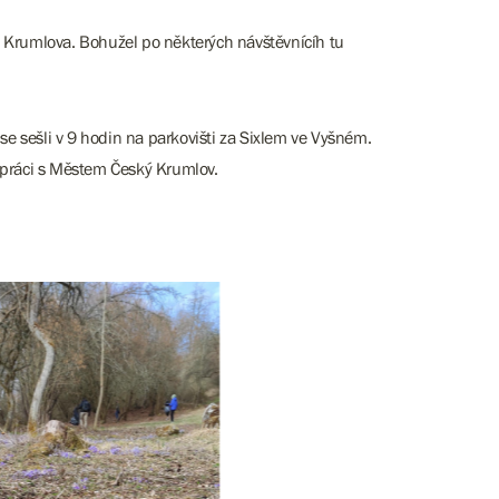
o Krumlova. Bohužel po některých návštěvnícíh tu
e sešli v 9 hodin na parkovišti za Sixlem ve Vyšném.
lupráci s Městem Český Krumlov.