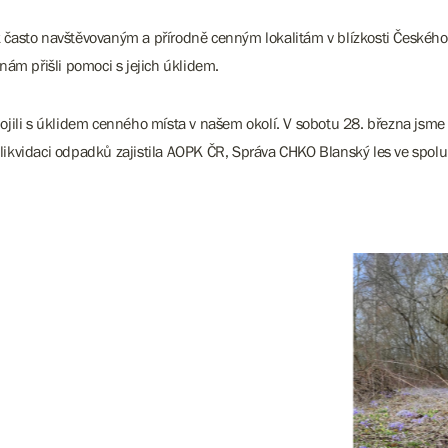
í k často navštěvovaným a přírodně cenným lokalitám v blízkosti Českéh
ám přišli pomoci s jejich úklidem.
jili s úklidem cenného místa v našem okolí. V sobotu 28. března jsme s
a likvidaci odpadků zajistila AOPK ČR, Správa CHKO Blanský les ve spo