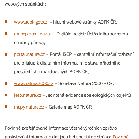
webových stránkách:
www.aopk.gov.cz
– hlavní webové stránky AOPK ČR,
drusop.aopk.gov.cz
– Digitální registr Ústředního seznamu
ochrany přírody,
portal.nature.cz
– Portál ISOP – centrální informační rozhraní
pro přístup k digitálním informacím o stavu přírodního
prostředí shromažďovaných AOPK ČR,
www.natura2000.cz
– Soustava Natura 2000 v ČR,
jeso.nature.cz
– Jednotná evidence speleologických objektů,
mapy.nature.cz
– Galerie map AOPK ČR
Povinně zveřejňované informace včetně výročních zpráv o
poskytování informací a dat jsou k dispozici na stránce
Povinně