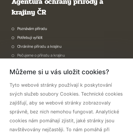
Agentura ochrany přírody a
krajiny ČR
Poznávám přírodu
Potřebuji vyřídit
Chráníme přírodu a krajinu
Pečujeme o přírodu a krajinu
Dokumentujeme přírodu
Můžeme si u vás uložit cookies?
O nás
Tyto webové stránky používají k poskytování
svých služeb soubory Cookies. Technické cookies
zajišťují, aby se webové stránky zobrazovaly
správně, bez nich nemohou fungovat. Analytické
cookies nám pomáhají zjistit, jaké stránky jsou
navštěvovány nejčastěji. To nám pomáhá při