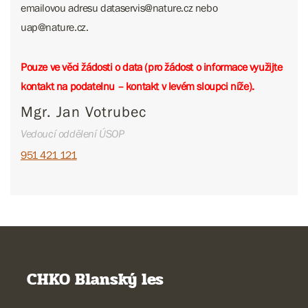
emailovou adresu dataservis@nature.cz nebo ​​​​​​
uap@nature.cz.
Pouze ve věci žádosti o data (pro žádost o informace využijte
kontakt na podatelnu – kontakt v levém sloupci níže).
Mgr. Jan Votrubec
Vedoucí oddělení ÚSOP
951 421 121
CHKO Blanský les